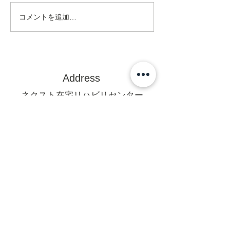
コメントを追加…
Address
ネクスト在宅リハビリセンター
訪問看護ステーション
〒470-0375
豊田市亀首町町屋洞39-1オフィス
U 1F
mail@rehanext.net
携帯からは0565-35-8928
Fax:0565-35-8921