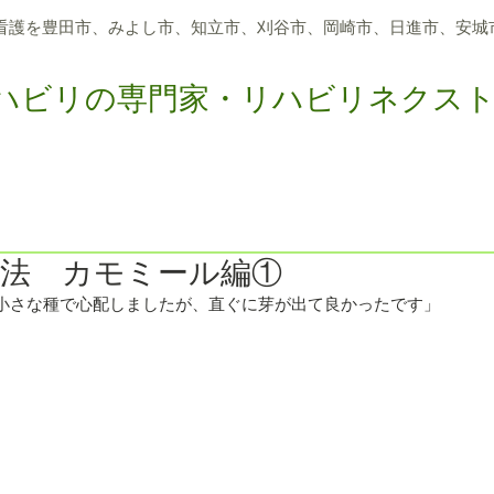
看護を豊田市、
みよし市、知立市、刈谷市、岡崎市、日進市、
安城
ハビリの専門家・リハビリネクス
つのサポート
アクティビティリハビリ
メディア報道
求
療法 カモミール編①
小さな種で心配しましたが、直ぐに芽が出て良かったです」