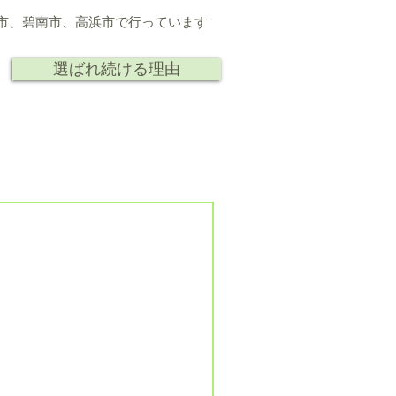
市、
碧南市、高浜市で行っています
選ばれ続ける理由
ト
人
研究 講演
会社情報