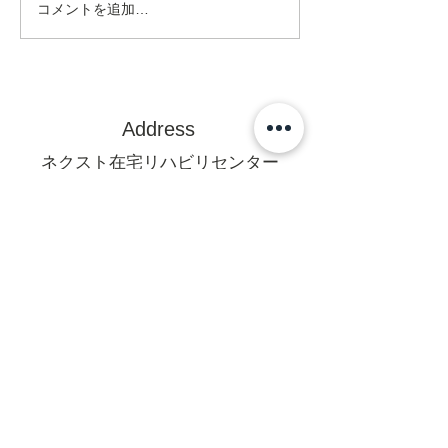
コメントを追加…
Address
ネクスト在宅リハビリセンター
訪問看護ステーション
〒470-0375
豊田市亀首町町屋洞39-1オフィス
U 1F
mail@rehanext.net
携帯からは0565-35-8928
Fax:0565-35-8921
法人本部