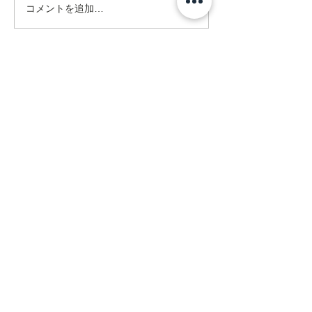
コメントを追加…
Address
ネクスト在宅リハビリセンター
訪問看護ステーション
〒470-0375
豊田市亀首町町屋洞39-1オフィス
U 1F
mail@rehanext.net
携帯からは0565-35-8928
Fax:0565-35-8921
法人本部