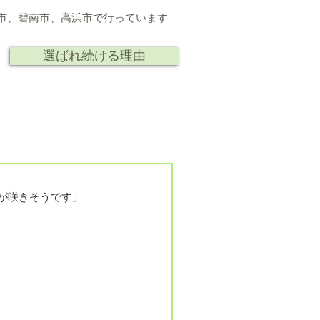
市、
碧南市、高浜市で行っています
選ばれ続ける理由
ト
人
研究 講演
会社情報
が咲きそうです」