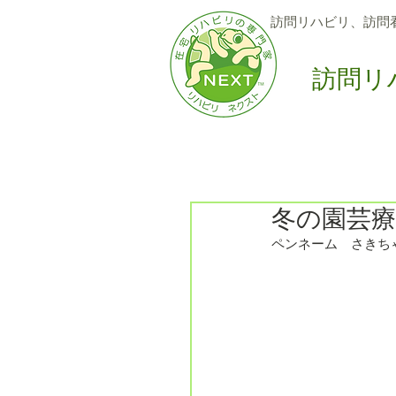
訪問リハビリ、訪問
訪問リ
Home
訪問サービス
6
冬の園芸
ペンネーム　さきち