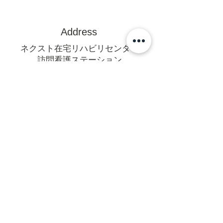
Address
ネクスト在宅リハビリセンター
訪問看護ステーション
〒470-0375
豊田市亀首町町屋洞39-1オフィス
U 1F
mail@rehanext.net
携帯からは0565-35-8928
Fax:0565-35-8921
法人本部
〒471-0064愛知県豊田市梅坪町6-
14-18