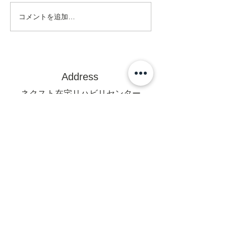
コメントを追加…
Address
ネクスト在宅リハビリセンター
訪問看護ステーション
〒470-0375
豊田市亀首町町屋洞39-1オフィス
U 1F
mail@rehanext.net
携帯からは0565-35-8928
Fax:0565-35-8921