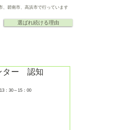
市、
碧南市、高浜市で行っています
選ばれ続ける理由
ト
人
研究 講演
会社情報
ンター 認知
：30～15：00