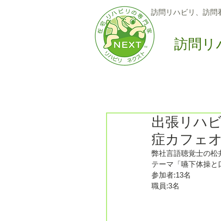
訪問リハビリ、訪問
訪問リ
Home
訪問サービス
6
出張リハ
症カフェ
弊社言語聴覚士の松井が
テーマ「嚥下体操と
参加者:13名
職員:3名