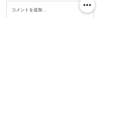
コメントを追加…
Address
ネクスト在宅リハビリセンター
訪問看護ステーション
〒470-0375
豊田市亀首町町屋洞39-1オフィス
U 1F
mail@rehanext.net
携帯からは0565-35-8928
Fax:0565-35-8921