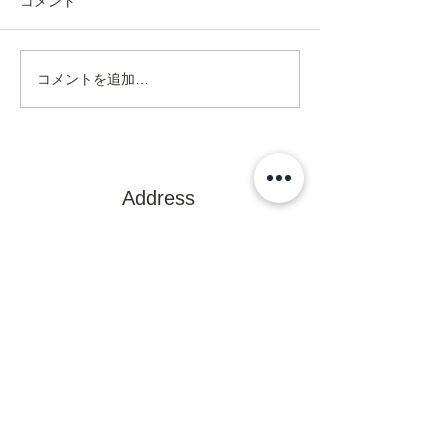
コメント
コメントを追加…
Address
ネクスト在宅リハビリセンター
訪問看護ステーション
〒470-0375
豊田市亀首町町屋洞39-1オフィス
U 1F
mail@rehanext.net
携帯からは0565-35-8928