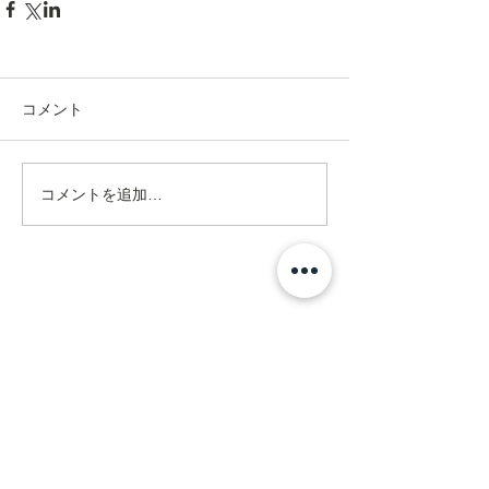
コメント
コメントを追加…
Address
ネクスト在宅リハビリセンター
訪問看護ステーション
〒470-0375
豊田市亀首町町屋洞39-1オフィス