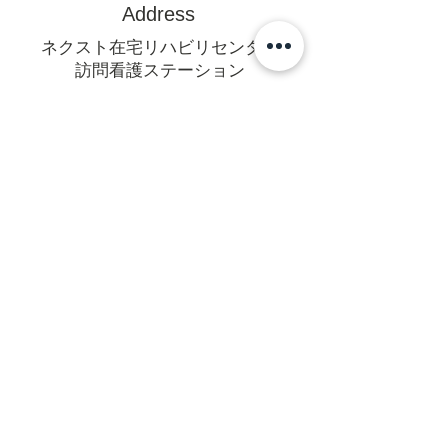
Address
ネクスト在宅リハビリセンター
訪問看護ステーション
〒470-0375
豊田市亀首町町屋洞39-1オフィス
U 1F
mail@rehanext.net
携帯からは0565-35-8928
Fax:0565-35-8921
法人本部
〒471-0064愛知県豊田市梅坪町6-
14-18