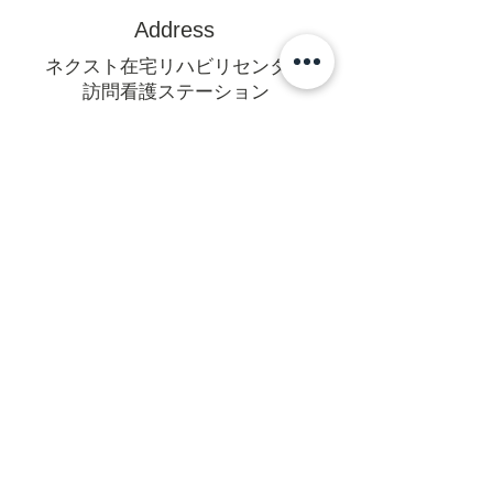
Address
ネクスト在宅リハビリセンター
訪問看護ステーション
〒470-0375
豊田市亀首町町屋洞39-1オフィス
U 1F
mail@rehanext.net
携帯からは0565-35-8928
Fax:0565-35-8921
法人本部
〒471-0064愛知県豊田市梅坪町6-
14-18