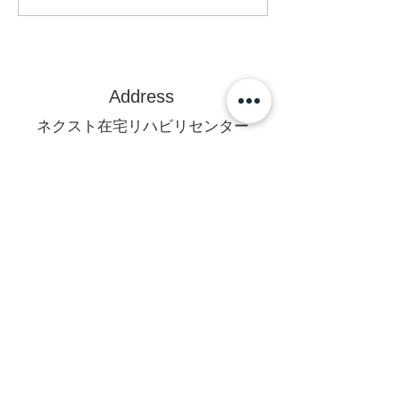
Address
ネクスト在宅リハビリセンター
訪問看護ステーション
〒470-0375
豊田市亀首町町屋洞39-1オフィス
U 1F
mail@rehanext.net
携帯からは0565-35-8928
Fax:0565-35-8921
法人本部
〒471-0064愛知県豊田市梅坪町6-