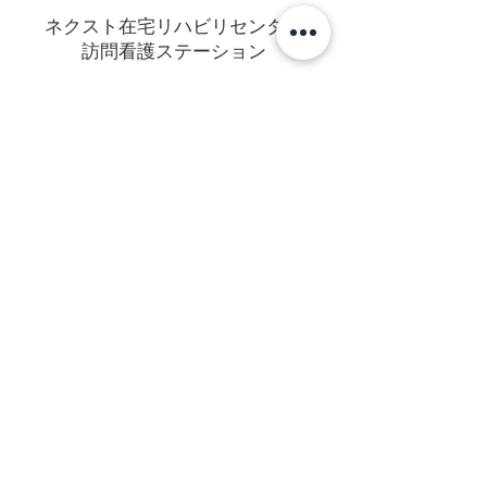
ネクスト在宅リハビリセンター
訪問看護ステーション
〒470-0375
豊田市亀首町町屋洞39-1オフィス
U 1F
mail@rehanext.net
携帯からは0565-35-8928
Fax:0565-35-8921
法人本部
〒471-0064愛知県豊田市梅坪町6-
14-18
営業日