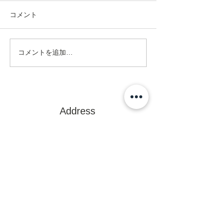
コメント
コメントを追加…
Address
ネクスト在宅リハビリセンター
訪問看護ステーション
〒470-0375
豊田市亀首町町屋洞39-1オフィス
U 1F
mail@rehanext.net