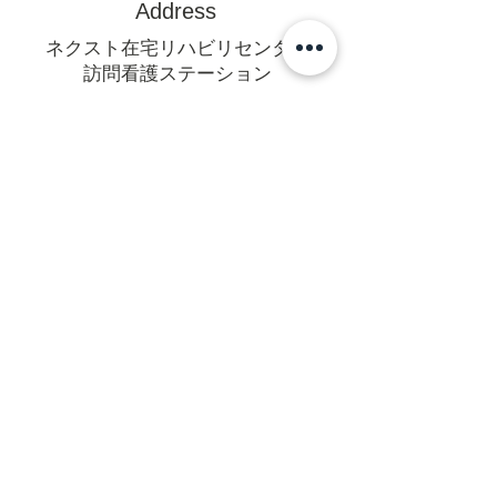
Address
ネクスト在宅リハビリセンター
訪問看護ステーション
〒470-0375
豊田市亀首町町屋洞39-1オフィス
U 1F
mail@rehanext.net
携帯からは0565-35-8928
Fax:0565-35-8921
法人本部
〒471-0064愛知県豊田市梅坪町6-
14-18