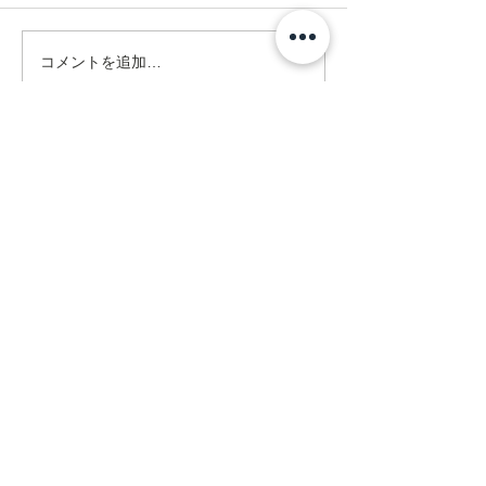
コメントを追加…
Address
ネクスト在宅リハビリセンター
訪問看護ステーション
〒470-0375
豊田市亀首町町屋洞39-1オフィス
U 1F
mail@rehanext.net
携帯からは0565-35-8928
Fax:0565-35-8921