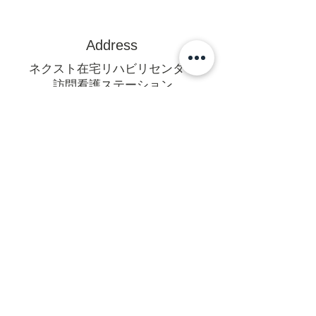
Address
ネクスト在宅リハビリセンター
訪問看護ステーション
〒470-0375
豊田市亀首町町屋洞39-1オフィス
U 1F
mail@rehanext.net
携帯からは0565-35-8928
Fax:0565-35-8921
法人本部
〒471-0064愛知県豊田市梅坪町6-
14-18