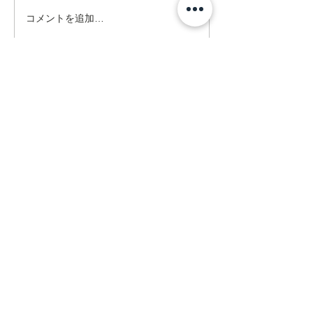
コメントを追加…
Address
ネクスト在宅リハビリセンター
訪問看護ステーション
〒470-0375
豊田市亀首町町屋洞39-1オフィス
U 1F
mail@rehanext.net
携帯からは0565-35-8928
Fax:0565-35-8921
法人本部