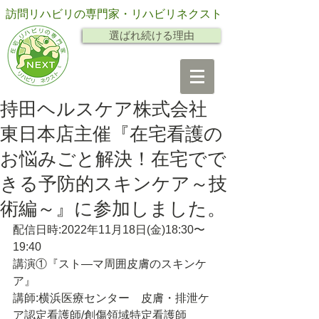
訪問リハビリの専門家・リハビリネクスト
選ばれ続ける理由
持田ヘルスケア株式会社
東日本店主催『在宅看護の
お悩みごと解決！在宅でで
きる予防的スキンケア～技
術編～』に参加しました。
配信日時:2022年11月18日(金)18:30〜
19:40
講演①『スト―マ周囲皮膚のスキンケ
ア』
講師:横浜医療センター　皮膚・排泄ケ
ア認定看護師/創傷領域特定看護師　