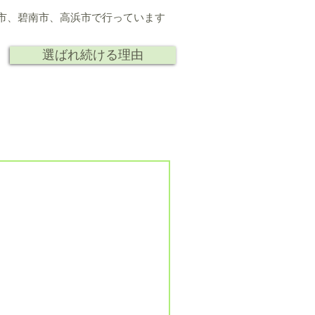
市、
碧南市、高浜市で行っています
選ばれ続ける理由
ト
人
研究 講演
会社情報