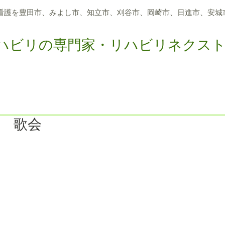
看護を豊田市、
みよし市、知立市、刈谷市、岡崎市、日進市、
安城
ハビリの専門家・リハビリネクス
つのサポート
アクティビティリハビリ
メディア報道
求
 歌会