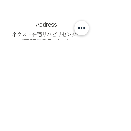
Address
ネクスト在宅リハビリセンター
訪問看護ステーション
〒470-0375
豊田市亀首町町屋洞39-1オフィス
U 1F
mail@rehanext.net
携帯からは0565-35-8928
Fax:0565-35-8921
法人本部
〒471-0064愛知県豊田市梅坪町6-
14-18