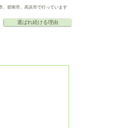
市、
碧南市、高浜市で行っています
選ばれ続ける理由
ト
人
研究 講演
会社情報