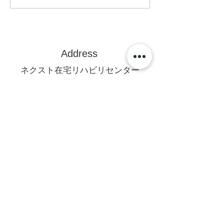
Address
ネクスト在宅リハビリセンター
訪問看護ステーション
〒470-0375
豊田市亀首町町屋洞39-1オフィス
U 1F
mail@rehanext.net
携帯からは0565-35-8928
Fax:0565-35-8921
法人本部
〒471-0064愛知県豊田市梅坪町6-