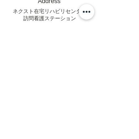
Address
ネクスト在宅リハビリセンター
訪問看護ステーション
〒470-0375
豊田市亀首町町屋洞39-1オフィス
U 1F
mail@rehanext.net
携帯からは0565-35-8928
Fax:0565-35-8921
法人本部
〒471-0064愛知県豊田市梅坪町6-
14-18
営業日