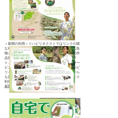
＜新聞の利用＞リハビリネクストではリンクの様
な社内新聞を定期的に発刊しています。他の広告
物と違いアクティビティリハビリ「利用者様の作
品集」 「ぬり絵」「春の歌会」などののソフ
ト、「公開講座」 「漫画」 等、様々なサー
ビスソフトが含まれています。それらも「リハビ
リネクストのれんわけ」制度で起業した直後から
も扱うことが出来ることになります。これにより
利用者様に多様なサービスを提供できます。
新聞の内容をご覧ください