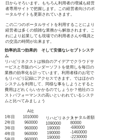
日からそろいます。もちろん利用者の増減も経営
者専用サイトで把握します。この経営者向けのポ
ータルサイトも更新されていきます。
この二つのポータルサイトを利用することにより
経営者は多くの煩雑な業務から解放されます。こ
れにより起業しても現場での利用者さんや職員と
の交流の時間が出来ます。
効率的且つ効果的 そして安価なレセプトシステ
ム
リハビリネクストは独自のアイデアでクラウドサ
ービスと市販のベンダーソフトを使用しを毎日の
業務の効率化を計っています。利用者様のお宅で
もリハビリ記録にアクセスできます。ではほかの
システムを利用して、同様な事をしようとすると
費用はどれくらいかかるのでしょうか？他社のコ
ストパフォーマンスの高いといわれているシステ
ムと比べてみましょう
A社
1年目
1010000
トータル差額
リハビリネクスト
2年目 960000
80000
1090000
-690000
3年目 960000
190000
-1460000
190000
4年目 960000
-2230000
190000
5年目 960000