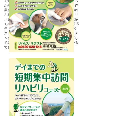
でしょう。またホームページはサーバー使用料も
かかります。そしてなにより更新という大変な作
業があります。これらは「リハビリネクストのれ
んわけ制度」制度では初めから利用出来ます。リ
ハビリネクストのフェースブックページも大変多
くの方から登録していただいています。 （2015
年 1月の時点で3000名の登録）「リハビリネク
ストのれんわけ制度」ではこれらの広告のシステ
ムが最初から利用できます。時間とお金を計算し
てみてください いかに効率的で効果的かわかる
でしょう