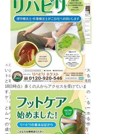
＜ホームページ フェースブックページ＞
いまや必須のホームページです。リハビリネクス
トのホームページは「訪問リハビリ」で検索する
と事業所としては日本1。（グーグル 2013年8月
18日時点）多くの人からアクセスを受けていま
す。またホームページ自体 内容は豊富で多くの
ケアマネージャ様から好評をいただいています。
「リハビリネクストのれんわけ制度」で起業する
と最初からこの高評価のリハビリネクストのホー
ムページに支店として紹介されます。一般的にホ
ームページを作成するのにはいくらぐらいかかる
のでしょうか？ピンからキリまでです。自分で作
成するなら0円、業者に頼めば数万から１００万