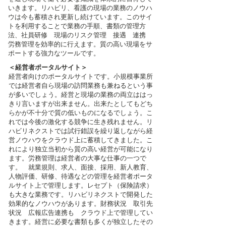
いきます。リハビリ、看護の現場の業務のノウハ
ウは今も蓄積され更新し続けています。このサイ
トを利用することで業務の手順、書類の管理方
法、社員研修 現場のリスク管理 接遇 連携
労務管理を効率的に行えます。質の高い現場をサ
ポートする強力なツールです。
＜経営者ポータルサイト＞
経営者向けのポータルサイトです。小規模事業所
では経営者自ら現場の訪問業務も兼ねるという事
が多いでしょう。経営と現場の業務の両立ははっ
きり言いますが出来ません。出来たとしてもどち
らかが不十分で質の低いものになるでしょう。こ
れでは今後の激化する競争に生き残れません。リ
ハビリネクストでは試行錯誤を繰り返しながら経
営ノウハウをクラウド上に蓄積してきました。こ
れにより独立当初から質の高い経営が可能になり
ます。労務管理は経営者の大事な仕事の一つで
す。 就業規則、求人、面接、採用、新人教育、
人物評価、研修、待遇などの管理を経営者ポータ
ルサイト上で管理します。レセプト（保険請求）
も大きな業務です。リハビリネクストで開発した
効果的なノウハウがあります。財務状況 取引先
状況 広報広告連携も クラウド上で管理してい
きます。経営に必要な書類も多くが独立したその