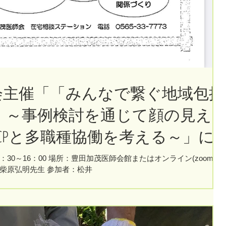
会主催「「みんなで繋ぐ地域包括
」～事例検討を通じて顔の見え
CPと多職種協働を考える～」に
。
14：30～16：00 場所：豊田加茂医師会館またはオンライン(zoom)
柴原弘明先生 参加者：松井