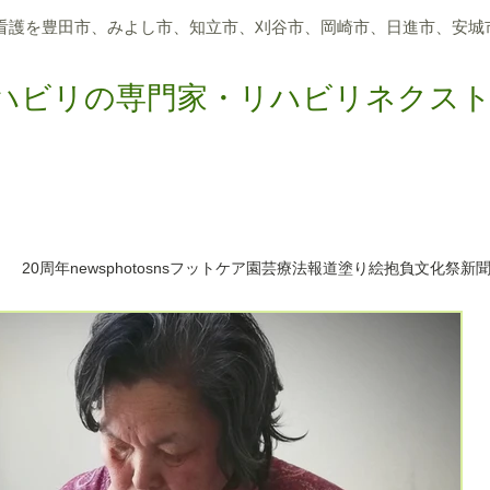
看護を豊田市、
みよし市、知立市、刈谷市、岡崎市、日進市、
安城
ハビリの専門家・リハビリネクス
つのサポート
アクティビティリハビリ
メディア報道
求
20周年
news
photo
sns
フットケア
園芸療法
報道
塗り絵
抱負
文化祭
新